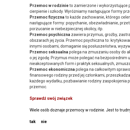
Przemoc w rodzinie
to zamierzone i wykorzystujące p
cierpienie i szkody. Wyróżniamy następujące formy pr
Przemoc fizyczna
to każde zachowanie, którego celem
następujące formy: popychanie, obezwładnianie, przetrz
porzucanie w niebezpiecznej okolicy, itp.
Przemoc psychiczna
zawiera przymus, groźby, zastra
obszarach jej życia. Przemoc psychiczna to: krytykow
innymi osobami, domaganie się posłuszeństwa, wyzywan
Przemoc seksualna
polega na zmuszaniu osoby do akt
o jej zgodę. Przymus może polegać na bezpośrednim uż
nieakceptowanych form i praktyk seksualnych, zmusza
Przemoc ekonomiczna
polega na całkowitym sprawow
finansowego rodziny przed jej członkami, przeszkadzan
każdego wydatku, pozbawianie rodziny zaspokojenia po
przemoc.
Sprawdź swój związek
Wiele osób doznaje przemocy w rodzinie. Jest to trudn
tak nie