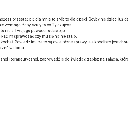
możesz przestać pić dla mnie to zrób to dla dzieci. Gdyby nie dzieci ju
nie wymagaj żeby czuły to co Ty czujesz.
to nie z Twojego powodu rodzic pije.
e każ im sprawdzać czy mu się nic nie stało.
kochał. Powiedz im , że to są dwie różne sprawy, a alkoholizm jest chor
darzeń w domu.
nej i terapeutycznej, zaprowadź je do świetlicy, zapisz na zajęcia, któ