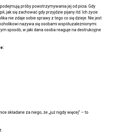
j podejmują próby powstrzymywania jej od picia. Gdy
ł, jak się zachować gdy przyjdzie pijany itd. Ich życie
ka nie zdaje sobie sprawy z tego co się dzieje. Nie jest
alkoholikowi nazywa się osobami współuzależnionymi.
ym sposób, w jaki dana osoba reaguje na destrukcyjne
e:
ce składane za niego, że „już nigdy więcej” – to
z.