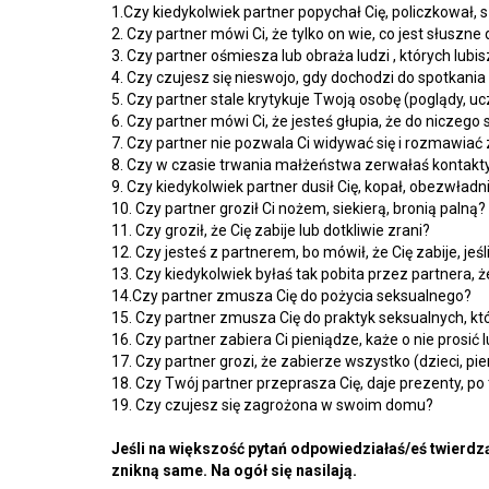
1.Czy kiedykolwiek partner popychał Cię, policzkował, 
2. Czy partner mówi Ci, że tylko on wie, co jest słuszne 
3. Czy partner ośmiesza lub obraża ludzi , których lubis
4. Czy czujesz się nieswojo, gdy dochodzi do spotkani
5. Czy partner stale krytykuje Twoją osobę (poglądy, u
6. Czy partner mówi Ci, że jesteś głupia, że do niczego 
7. Czy partner nie pozwala Ci widywać się i rozmawiać 
8. Czy w czasie trwania małżeństwa zerwałaś kontakty 
9. Czy kiedykolwiek partner dusił Cię, kopał, obezwładn
10. Czy partner groził Ci nożem, siekierą, bronią palną?
11. Czy groził, że Cię zabije lub dotkliwie zrani?
12. Czy jesteś z partnerem, bo mówił, że Cię zabije, jeś
13. Czy kiedykolwiek byłaś tak pobita przez partnera,
14.Czy partner zmusza Cię do pożycia seksualnego?
15. Czy partner zmusza Cię do praktyk seksualnych, kt
16. Czy partner zabiera Ci pieniądze, każe o nie prosić
17. Czy partner grozi, że zabierze wszystko (dzieci, pi
18. Czy Twój partner przeprasza Cię, daje prezenty, po 
19. Czy czujesz się zagrożona w swoim domu?
Jeśli na większość pytań odpowiedziałaś/eś twierd
znikną same. Na ogół się nasilają.