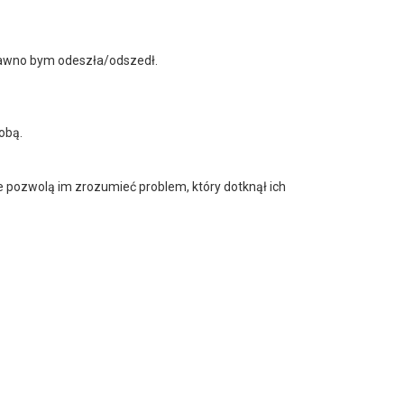
ż dawno bym odeszła/odszedł.
obą.
re pozwolą im zrozumieć problem, który dotknął ich