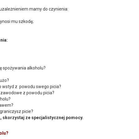
Z uzależnieniem mamy do czynienia:
zynosi mu szkodę;
nia:
bę spożywania alkoholu?
dużo?
ub wstyd z powodu swego picia?
i zawodowe z powodu picia?
oholu?
prawem?
ograniczysz picie?
, skorzystaj ze specjalistycznej pomocy.
olu?