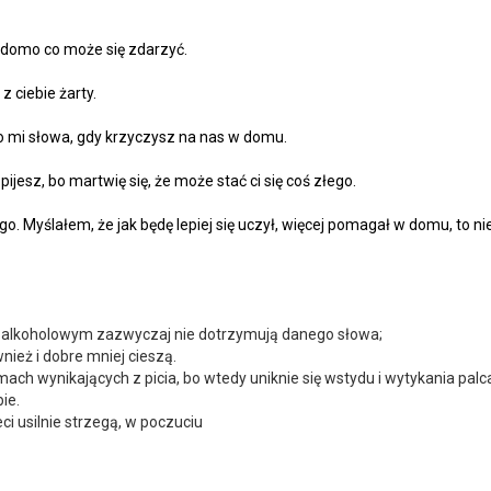
iadomo co może się zdarzyć.
 z ciebie żarty.
go mi słowa, gdy krzyczysz na nas w domu.
 pijesz, bo martwię się, że może stać ci się coś złego.
go. Myślałem, że jak będę lepiej się uczył, więcej pomagał w domu, to nie 
em alkoholowym zazwyczaj nie dotrzymują danego słowa;
wnież i dobre mniej cieszą.
mach wynikających z picia, bo wtedy uniknie się wstydu i wytykania palc
bie.
ci usilnie strzegą, w poczuciu