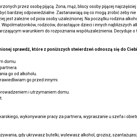
rzonych przez osobę pijącą. Żona, mąż, bliscy osoby pijącej najczęście
ę być bardziej odpowiedzialne. Zastanawiają się co mogą zrobić żeby nie pi
j jest zależne od picia osoby uzależnionej. Na początku rodzina alkoholi
. Współmałżonków, rodziców, dorastające dzieci i innych najbliższych 
arczającym warunkiem do rozpoznania współuzależnienia. Decyduje o t
nionej sprawdź, które z poniższych stwierdzeń odnoszą się do Ciebi
im domu.
 partnera.
ania go od alkoholu.
rawiedliwiam go przed innymi.
 prowadzeniem i utrzymaniem domu.
t.
arskiego, wykonywanie pracy za partnera, wypraszanie u szefa i obietni
ywania, gdy ukrywasz butelki, wylewasz alkohol, grozisz, szantażujes