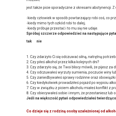
jest także picie sporadyczne z okresami abstynencji. 
-kiedy człowiek w sposób powtarzający robi coś, co pr
-kiedy mimo tych szkód robi to dalej;
-kiedy próbuje przestać i to mu się nie udaje.
Spróbuj szczerze odpowiedzieć na następujące pyta
tak nie
1. Czy zdarzyło Ci się odczuwać silną, natrętną potrze
2. Czy piłeś alkohol przez kilka kolejnych dni?
3. Czy zdarzyło się, że Twoi bliscy mówili, że pijesz za 
4. Czy odczuwałeś wyrzuty sumienia, poczucie winy l
5. Czy zaniedbywałeś sprawy rodzinne oraz obowiązk
6. Czy kiedykolwiek prowadziłeś pojazd po wypiciu alk
7. Czy w związku z piciem alkoholu miałeś konflikt z 
8. Czy obiecywałeś sobie i innym, że przestaniesz lub 
Jeśli na większość pytań odpowiedziałeś twierdząco
Co dzieje się z rodziną osoby uzależnionej od alkoh