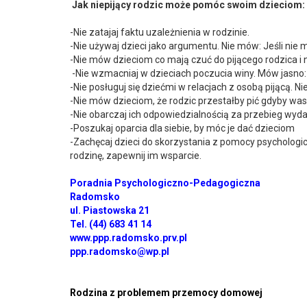
Jak niepijący rodzic może pomóc swoim dzieciom:
-Nie zatajaj faktu uzależnienia w rodzinie.
-Nie używaj dzieci jako argumentu. Nie mów: Jeśli nie 
-Nie mów dzieciom co mają czuć do pijącego rodzica i 
-Nie wzmacniaj w dzieciach poczucia winy. Mów jasno: 
-Nie posługuj się dziećmi w relacjach z osobą pijącą. Ni
-Nie mów dzieciom, że rodzic przestałby pić gdyby was 
-Nie obarczaj ich odpowiedzialnością za przebieg wy
-Poszukaj oparcia dla siebie, by móc je dać dzieciom
-Zachęcaj dzieci do skorzystania z pomocy psychologicz
rodzinę, zapewnij im wsparcie.
Poradnia Psychologiczno-Pedagogiczna
Radomsko
ul. Piastowska 21
Tel. (44) 683 41 14
www.ppp.radomsko.prv.pl
ppp.radomsko@wp.pl
Rodzina z problemem przemocy domowej