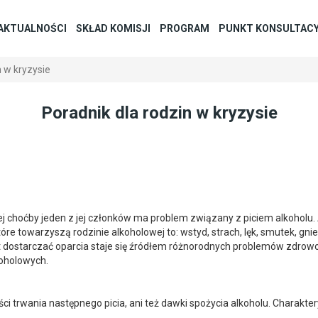
AKTUALNOŚCI
SKŁAD KOMISJI
PROGRAM
PUNKT KONSULTAC
n w kryzysie
Poradnik dla rodzin w kryzysie
 choćby jeden z jej członków ma problem związany z piciem alkoholu. 
e towarzyszą rodzinie alkoholowej to: wstyd, strach, lęk, smutek, gnie
t dostarczać oparcia staje się źródłem różnorodnych problemów zdrowot
koholowych.
i trwania następnego picia, ani też dawki spożycia alkoholu. Charakterys