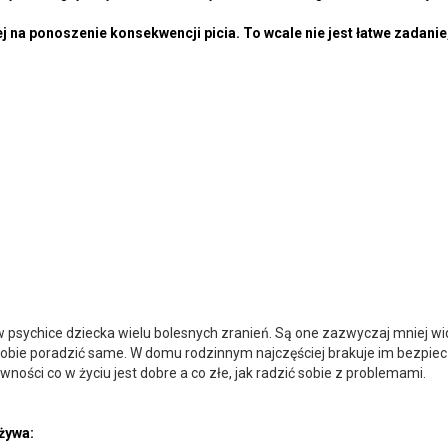
j na ponoszenie konsekwencji picia. To wcale nie jest łatwe zadani
sychice dziecka wielu bolesnych zranień. Są one zazwyczaj mniej wido
 sobie poradzić same. W domu rodzinnym najczęściej brakuje im bezpi
ewności co w życiu jest dobre a co złe, jak radzić sobie z problemami.
żywa: