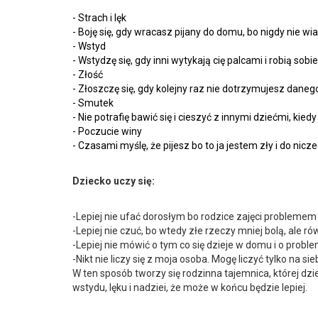
- Strach i lęk
- Boję się, gdy wracasz pijany do domu, bo nigdy nie w
- Wstyd
- Wstydzę się, gdy inni wytykają cię palcami i robią sobie
- Złość
- Złoszczę się, gdy kolejny raz nie dotrzymujesz dane
- Smutek
- Nie potrafię bawić się i cieszyć z innymi dziećmi, kiedy
- Poczucie winy
- Czasami myślę, że pijesz bo to ja jestem zły i do nicze
Dziecko uczy się:
-Lepiej nie ufać dorosłym bo rodzice zajęci problem
-Lepiej nie czuć, bo wtedy złe rzeczy mniej bolą, ale ró
-Lepiej nie mówić o tym co się dzieje w domu i o proble
-Nikt nie liczy się z moja osoba. Mogę liczyć tylko na sie
W ten sposób tworzy się rodzinna tajemnica, której dzie
wstydu, lęku i nadziei, że może w końcu będzie lepiej.