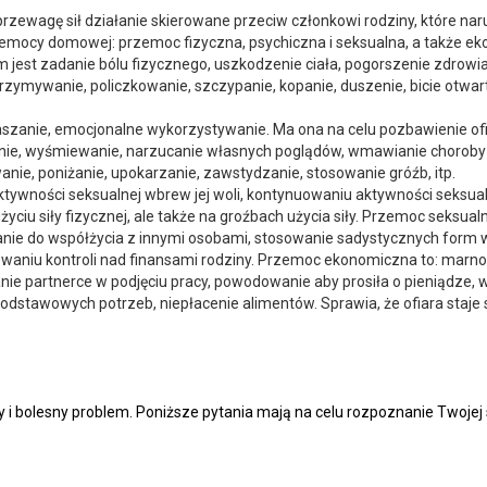
rzewagę sił działanie skierowane przeciw członkowi rodziny, które na
zemocy domowej: przemoc fizyczna, psychiczna i seksualna, a także e
 jest zadanie bólu fizycznego, uszkodzenie ciała, pogorszenie zdrowia
ymywanie, policzkowanie, szczypanie, kopanie, duszenie, bicie otwartą 
szanie, emocjonalne wykorzystywanie. Ma ona na celu pozbawienie ofia
anie, wyśmiewanie, narzucanie własnych poglądów, wmawianie choroby p
ie, poniżanie, upokarzanie, zawstydzanie, stosowanie gróźb, itp.
ywności seksualnej wbrew jej woli, kontynuowaniu aktywności seksualn
yciu siły fizycznej, ale także na groźbach użycia siły. Przemoc seksu
nie do współżycia z innymi osobami, stosowanie sadystycznych form ws
aniu kontroli nad finansami rodziny. Przemoc ekonomiczna to: marnotr
ie partnerce w podjęciu pracy, powodowanie aby prosiła o pieniądze, w
dstawowych potrzeb, niepłacenie alimentów. Sprawia, że ofiara staje s
y i bolesny problem. Poniższe pytania mają na celu rozpoznanie Twojej