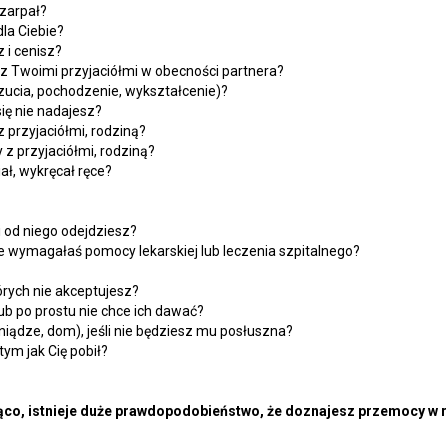
szarpał?
dla Ciebie?
z i cenisz?
a z Twoimi przyjaciółmi w obecności partnera?
czucia, pochodzenie, wykształcenie)?
się nie nadajesz?
z przyjaciółmi, rodziną?
z przyjaciółmi, rodziną?
iał, wykręcał ręce?
li od niego odejdziesz?
 że wymagałaś pomocy lekarskiej lub leczenia szpitalnego?
órych nie akceptujesz?
 lub po prostu nie chce ich dawać?
eniądze, dom), jeśli nie będziesz mu posłuszna?
tym jak Cię pobił?
ząco, istnieje duże prawdopodobieństwo, że doznajesz przemocy w r