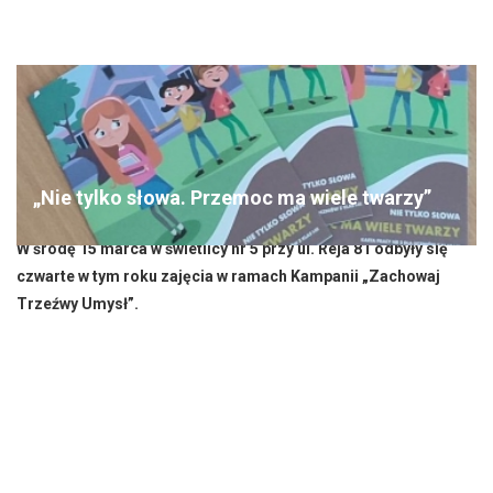
„Nie tylko słowa. Przemoc ma wiele twarzy”
W środę 15 marca w świetlicy nr 5 przy ul. Reja 81 odbyły się
czwarte w tym roku zajęcia w ramach Kampanii „Zachowaj
Trzeźwy Umysł”.