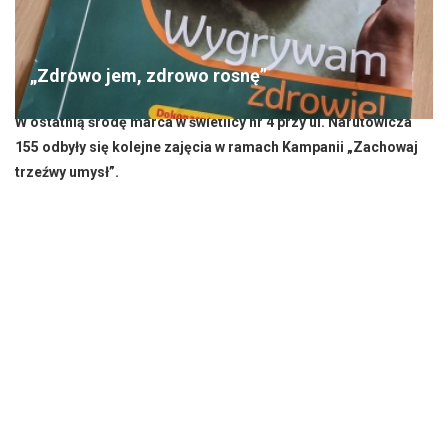
„Zdrowo jem, zdrowo rosnę”
W ostatnią środę marca w świetlicy nr 4 przy ul. Narutowicza
155 odbyły się kolejne zajęcia w ramach Kampanii „Zachowaj
trzeźwy umysł”.