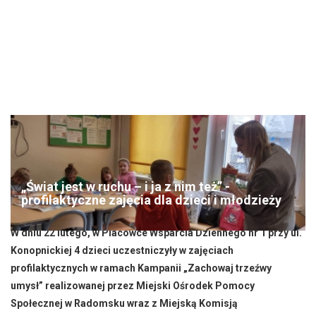
„Świat jest w ruchu – i ja z nim też” -
profilaktyczne zajęcia dla dzieci i młodzieży
W dniu 22 lutego, w Placówce Wsparcia Dziennego nr 1 przy ul.
Konopnickiej 4 dzieci uczestniczyły w zajęciach
profilaktycznych w ramach Kampanii „Zachowaj trzeźwy
umysł” realizowanej przez Miejski Ośrodek Pomocy
Społecznej w Radomsku wraz z Miejską Komisją